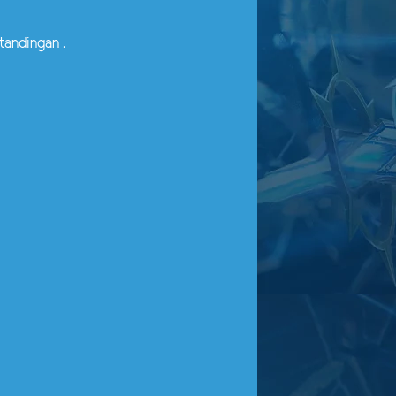
tandingan .