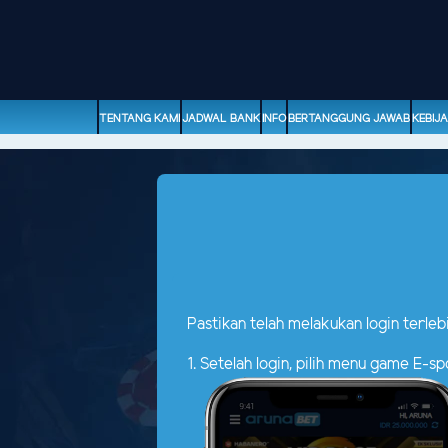
TENTANG KAMI
JADWAL BANK
INFO
BERTANGGUNG JAWAB
KEBIJ
Pastikan telah melakukan login terle
1. Setelah login, pilih menu game E-