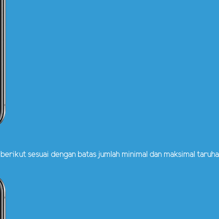
 berikut sesuai dengan batas jumlah minimal dan maksimal taruha