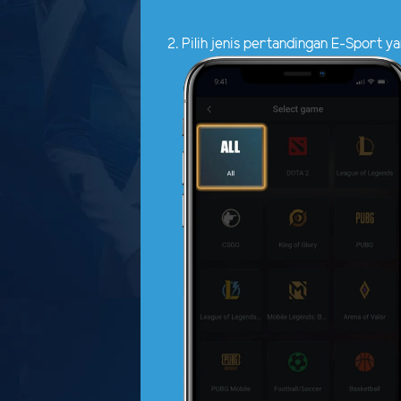
2. Pilih jenis pertandingan E-Sport y