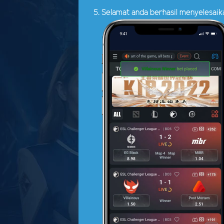
5. Selamat anda berhasil menyelesaik