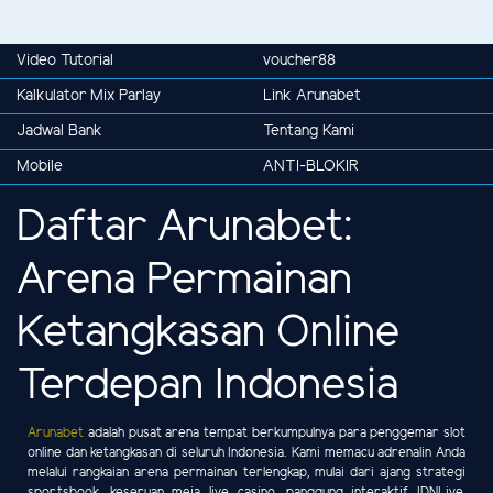
Video Tutorial
voucher88
Kalkulator Mix Parlay
Link Arunabet
Jadwal Bank
Tentang Kami
Mobile
ANTI-BLOKIR
Daftar Arunabet:
Arena Permainan
Ketangkasan Online
Terdepan Indonesia
Arunabet
adalah pusat arena tempat berkumpulnya para penggemar slot
online dan ketangkasan di seluruh Indonesia. Kami memacu adrenalin Anda
melalui rangkaian arena permainan terlengkap, mulai dari ajang strategi
sportsbook, keseruan meja live casino, panggung interaktif IDNLive,