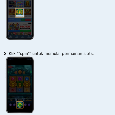
3. Klik ""spin"" untuk memulai permainan slots.